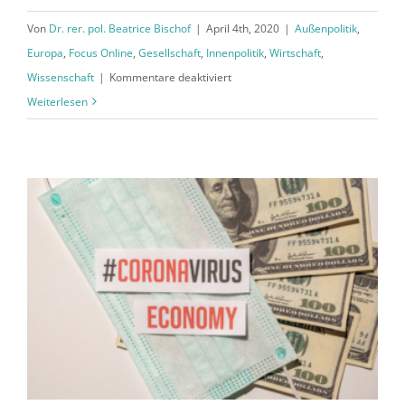
Von
Dr. rer. pol. Beatrice Bischof
|
April 4th, 2020
|
Außenpolitik
,
Europa
,
Focus Online
,
Gesellschaft
,
Innenpolitik
,
Wirtschaft
,
für
Wissenschaft
|
Kommentare deaktiviert
Kampf
Weiterlesen
gegen
Pandemie