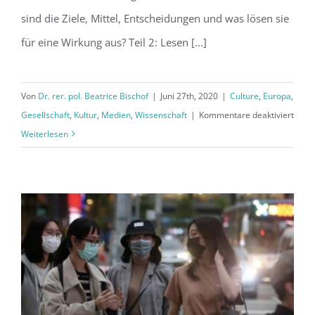
sind die Ziele, Mittel, Entscheidungen und was lösen sie
für eine Wirkung aus? Teil 2: Lesen [...]
Von
Dr. rer. pol. Beatrice Bischof
|
Juni 27th, 2020
|
Culture
,
Europa
,
für
Gesellschaft
,
Kultur
,
Medien
,
Wissenschaft
|
Kommentare deaktiviert
Wie
Weiterlesen
könn
wir
die
Coron
über