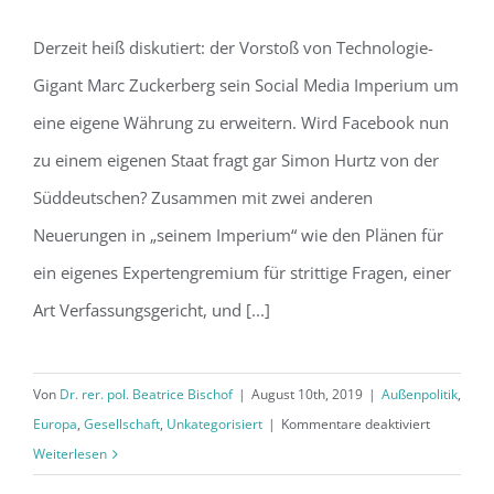
Derzeit heiß diskutiert: der Vorstoß von Technologie-
Die Libra: entsteht eine neue Welt-
Gigant Marc Zuckerberg sein Social Media Imperium um
währungsordnung und ein Web 3.0?
eine eigene Währung zu erweitern. Wird Facebook nun
zu einem eigenen Staat fragt gar Simon Hurtz von der
Süddeutschen? Zusammen mit zwei anderen
Neuerungen in „seinem Imperium“ wie den Plänen für
ein eigenes Expertengremium für strittige Fragen, einer
Art Verfassungsgericht, und [...]
Von
Dr. rer. pol. Beatrice Bischof
|
August 10th, 2019
|
Außenpolitik
,
für
Europa
,
Gesellschaft
,
Unkategorisiert
|
Kommentare deaktiviert
Die
Weiterlesen
Libra: