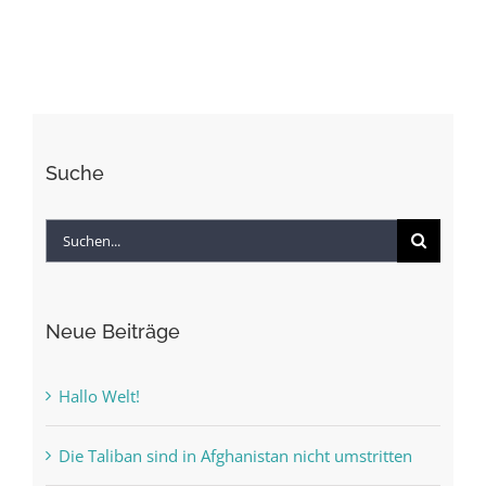
zwischen
China
und
den
USA?
Suche
Suche
nach:
Neue Beiträge
Hallo Welt!
Die Taliban sind in Afghanistan nicht umstritten