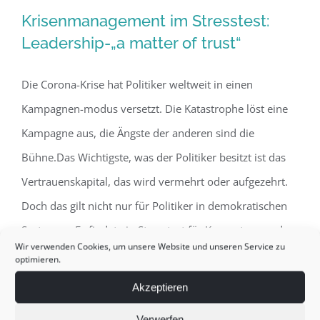
Krisenmanagement im Stresstest:
Leadership-„a matter of trust“
Die Corona-Krise hat Politiker weltweit in einen
Krisenmanagement im Stresstest:
Kampagnen-modus versetzt. Die Katastrophe löst eine
Leadership-„a matter of trust“
Kampagne aus, die Ängste der anderen sind die
Bühne.Das Wichtigste, was der Politiker besitzt ist das
Vertrauenskapital, das wird vermehrt oder aufgezehrt.
Doch das gilt nicht nur für Politiker in demokratischen
Systemen. Es findet ein Stresstest für Kompetenz und
Wir verwenden Cookies, um unsere Website und unseren Service zu
Charakterfestigkeit, unerschütterliche Führung [...]
optimieren.
Akzeptieren
Von
Dr. rer. pol. Beatrice Bischof
|
März 22nd, 2020
|
Europa
,
Verwerfen