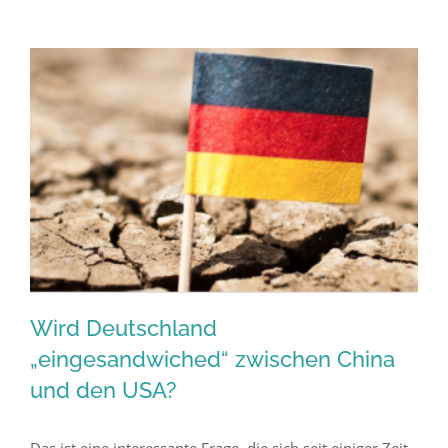
entsteht
eine
neue
Welt-
währungs
und
ein
Web
3.0?
Wird Deutschland
„eingesandwiched“ zwischen China
und den USA?
Wird Deutschland „eingesandwiched“