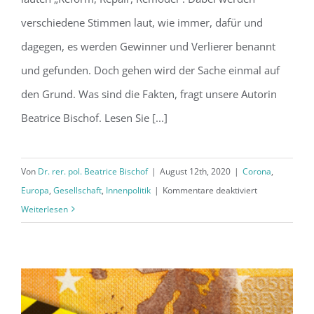
verschiedene Stimmen laut, wie immer, dafür und
dagegen, es werden Gewinner und Verlierer benannt
und gefunden. Doch gehen wird der Sache einmal auf
den Grund. Was sind die Fakten, fragt unsere Autorin
Beatrice Bischof. Lesen Sie [...]
Von
Dr. rer. pol. Beatrice Bischof
|
August 12th, 2020
|
Corona
,
für
Europa
,
Gesellschaft
,
Innenpolitik
|
Kommentare deaktiviert
Das
Weiterlesen
Corona
Hilfsprogram
der
EU
ist