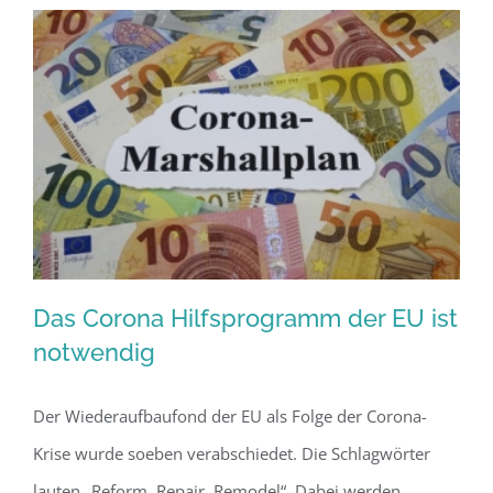
aus
dem
Dilemma?
Das Corona Hilfsprogramm der EU ist
notwendig
Der Wiederaufbaufond der EU als Folge der Corona-
Das Corona Hilfsprogramm der EU ist
Krise wurde soeben verabschiedet. Die Schlagwörter
notwendig
lauten „Reform, Repair, Remodel“. Dabei werden