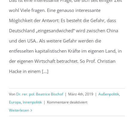
Das ist eine interessante Frage, die sich seit einiger Zeit
zwischen China und den USA?
wohl Viele fragen. Eine genauso interessante
Möglichkeit der Antwort: Es besteht die Gefahr, dass
Deutschland „eingesandwiched“ wird zwischen China
und den USA.. Als weitere Gefahr werden die
entfesselten kapitalistischen Kräfte im eigenen Land, in
der eigenen Wirtschaft betrachtet. So Prof. Christian
Hacke in einem [...]
Von
Dr. rer. pol. Beatrice Bischof
|
März 4th, 2019
|
Außenpolitik
,
für
Europa
,
Innenpolitik
|
Kommentare deaktiviert
Wird
Weiterlesen
Deutschland
„eingesandwiched“