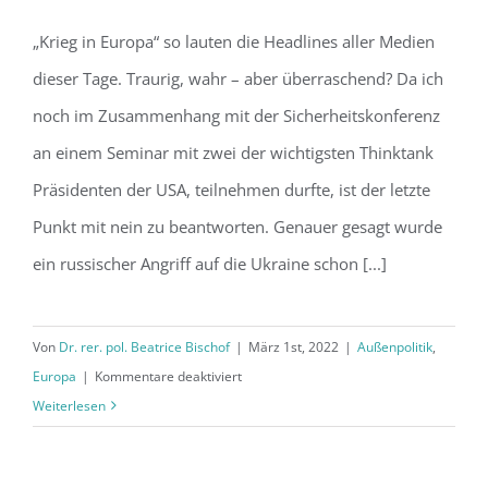
„Krieg in Europa“ so lauten die Headlines aller Medien
Ukraine Krise: Auswege aus dem
dieser Tage. Traurig, wahr – aber überraschend? Da ich
Dilemma?
noch im Zusammenhang mit der Sicherheitskonferenz
an einem Seminar mit zwei der wichtigsten Thinktank
Präsidenten der USA, teilnehmen durfte, ist der letzte
Punkt mit nein zu beantworten. Genauer gesagt wurde
ein russischer Angriff auf die Ukraine schon [...]
Von
Dr. rer. pol. Beatrice Bischof
|
März 1st, 2022
|
Außenpolitik
,
für
Europa
|
Kommentare deaktiviert
Ukraine
Weiterlesen
Krise:
Auswege