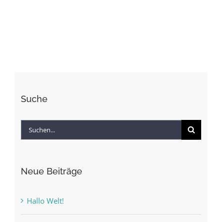
wants
to
live
forever?
–
Alle
Suche
Suche
nach:
Neue Beiträge
Hallo Welt!