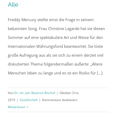
Alle
Freddy Mercury stellte einst die Frage in seinem
Artikel: Who wants to live forever? –
bekannten Song. Frau Christine Lagarde hat sie diesen
Alle
Sommer auf eine spektakuläre Art und Weise für den
Internationalen Währungsfond beantwortet. Sie löste
große Aufregung aus als sie sich zu einem derzeit viel
diskutierten Thema folgendermaßen äußerte: „Ältere
Menschen leben zu lange und es ist ein Risiko für [...]
Von
Dr. rer. pol. Beatrice Bischof
|
Oktober 31st,
für
2019
|
Gesellschaft
|
Kommentare deaktiviert
Artikel:
Weiterlesen
Who