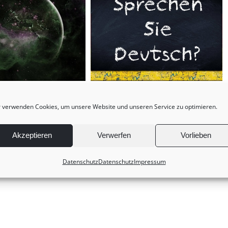
All
Deutsche Unternehmen
 verwenden Cookies, um unsere Website und unseren Service zu optimieren.
suchen ausländische
Fachkräfte mit Webseite auf
Akzeptieren
Verwerfen
Vorlieben
Deutsch
Datenschutz
Datenschutz
Impressum
Oktober 12th, 2020