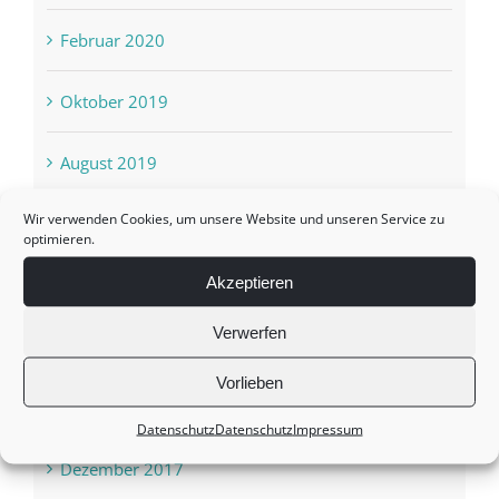
Februar 2020
Oktober 2019
August 2019
Wir verwenden Cookies, um unsere Website und unseren Service zu
Juni 2019
optimieren.
Akzeptieren
März 2019
Verwerfen
Februar 2019
Vorlieben
Januar 2019
Datenschutz
Datenschutz
Impressum
Dezember 2017