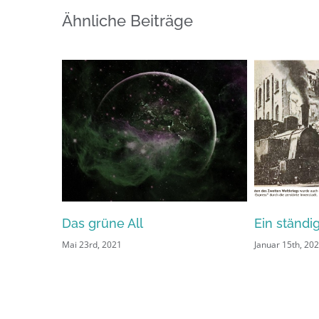
Ähnliche Beiträge
fghanistan
Das grüne All
Ein ständi
Mai 23rd, 2021
Januar 15th, 20