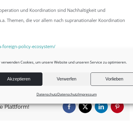
operation und Koordination sind Nachhaltigkeit und
 u.a. Themen, die vor allem nach supranationaler Koordination
-foreign-policy-ecosystem/
 verwenden Cookies, um unsere Website und unseren Service zu optimieren.
für
haft
,
Kultur
,
Medien
,
Wissenschaft
|
Kommentare deaktiviert
PETS:
Akzeptieren
Verwerfen
Vorlieben
Ein
interdisziplinärer
Datenschutz
Datenschutz
Impressum
Ansatz
e Plattform!
Facebook
X
LinkedIn
Pintere
für
ein
außenpolitisches
Ökosystem