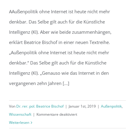
AAußenpolitik ohne Internet ist heute nicht mehr
„Außenpolitik ohne Internet ist heute
denkbar. Das Selbe gilt auch für die Künstliche
nicht mehr denkbar“ Teil 1
Intelligenz (KI). Aber wie beide zusammenhängen,
erklärt Beatrice Bischof in einer neuen Textreihe.
„Außenpolitik ohne Internet ist heute nicht mehr
denkbar.“ Das Selbe gilt auch für die Künstliche
Intelligenz (KI). „Genauso wie das Internet in den
vergangenen zehn Jahren [...]
Von
Dr. rer. pol. Beatrice Bischof
|
Januar 1st, 2019
|
Außenpolitik
,
für
Wissenschaft
|
Kommentare deaktiviert
„Außenpolitik
Weiterlesen
ohne