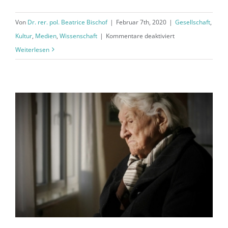
Von
Dr. rer. pol. Beatrice Bischof
|
Februar 7th, 2020
|
Gesellschaft
,
für
Kultur
,
Medien
,
Wissenschaft
|
Kommentare deaktiviert
PETS:
Weiterlesen
Ein
interdisziplinärer
Ansatz
für
ein
außenpolitisches
Ökosystem
Politik-
Wirtschaft-
Technologie-
Gesellschaft