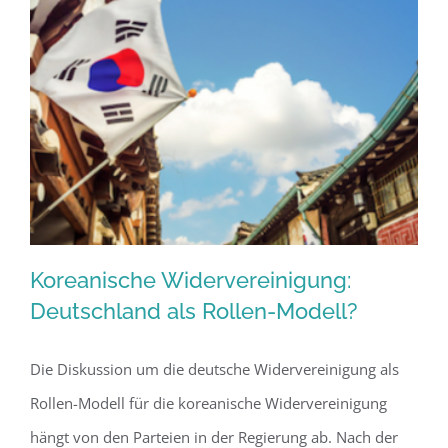
neue
Welt-
währungs
und
ein
Web
3.0?
Koreanische Widervereinigung:
Deutschland als Rollen-Modell?
Die Diskussion um die deutsche Widervereinigung als
Koreanische Widervereinigung:
Rollen-Modell für die koreanische Widervereinigung
Deutschland als Rollen-Modell?
hängt von den Parteien in der Regierung ab. Nach der