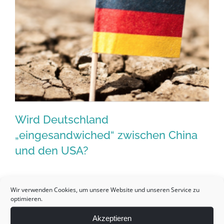
Modell?
Wird Deutschland
„eingesandwiched“ zwischen China
und den USA?
Wird Deutschland „eingesandwiched“
Das ist eine interessante Frage, die sich seit einiger Zeit
zwischen China und den USA?
Wir verwenden Cookies, um unsere Website und unseren Service zu
wohl Viele fragen. Eine genauso interessante
optimieren.
Möglichkeit der Antwort: Es besteht die Gefahr, dass
Akzeptieren