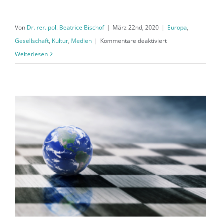
Von
Dr. rer. pol. Beatrice Bischof
|
März 22nd, 2020
|
Europa
,
für
Gesellschaft
,
Kultur
,
Medien
|
Kommentare deaktiviert
Krisenmanagement
Weiterlesen
im
Stresstest:
Leadership-
„a
matter
of
trust“