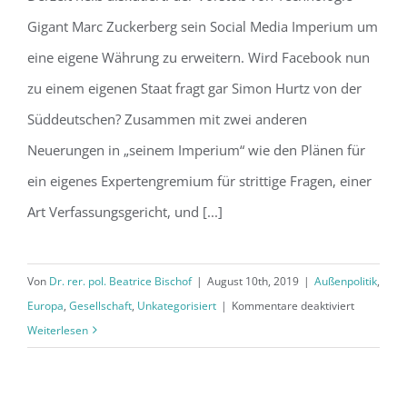
Die Libra: entsteht eine neue Welt-
Gigant Marc Zuckerberg sein Social Media Imperium um
währungsordnung und ein Web 3.0?
eine eigene Währung zu erweitern. Wird Facebook nun
zu einem eigenen Staat fragt gar Simon Hurtz von der
Süddeutschen? Zusammen mit zwei anderen
Neuerungen in „seinem Imperium“ wie den Plänen für
ein eigenes Expertengremium für strittige Fragen, einer
Art Verfassungsgericht, und [...]
Von
Dr. rer. pol. Beatrice Bischof
|
August 10th, 2019
|
Außenpolitik
,
für
Europa
,
Gesellschaft
,
Unkategorisiert
|
Kommentare deaktiviert
Die
Weiterlesen
Libra:
entsteht
eine