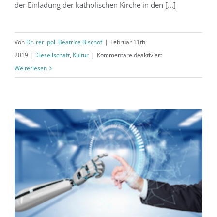
der Einladung der katholischen Kirche in den [...]
Von
Dr. rer. pol. Beatrice Bischof
|
Februar 11th,
für
2019
|
Gesellschaft
,
Kultur
|
Kommentare deaktiviert
Der
Weiterlesen
Papst
an
der
Wiege
des
Islam