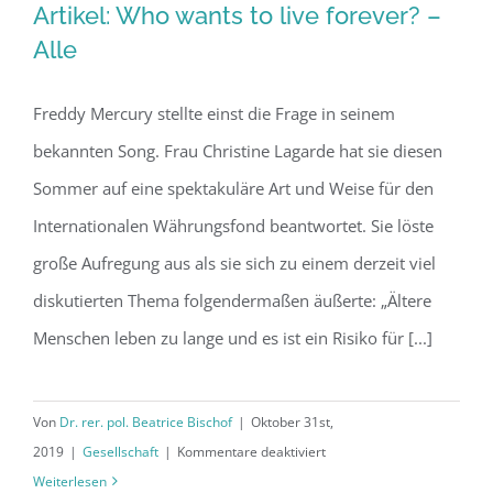
Artikel: Who wants to live forever? –
Alle
Freddy Mercury stellte einst die Frage in seinem
Artikel: Who wants to live forever? –
bekannten Song. Frau Christine Lagarde hat sie diesen
Alle
Sommer auf eine spektakuläre Art und Weise für den
Internationalen Währungsfond beantwortet. Sie löste
große Aufregung aus als sie sich zu einem derzeit viel
diskutierten Thema folgendermaßen äußerte: „Ältere
Menschen leben zu lange und es ist ein Risiko für [...]
Von
Dr. rer. pol. Beatrice Bischof
|
Oktober 31st,
für
2019
|
Gesellschaft
|
Kommentare deaktiviert
Artikel:
Weiterlesen