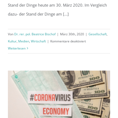
Stand der Dinge heute am 30. März 2020. Im Vergleich
dazu- der Stand der Dinge am [...]
Von
Dr. rer. pol. Beatrice Bischof
|
März 30th, 2020
|
Gesellschaft
,
für
Kultur
,
Medien
,
Wirtschaft
|
Kommentare deaktiviert
Corona-
Weiterlesen
Krise
Exitstrategie:
Solidarität
und
Kreativität