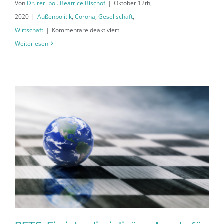
Von
Dr. rer. pol. Beatrice Bischof
|
Oktober 12th,
2020
|
Außenpolitik
,
Corona
,
Gesellschaft
,
für
Wirtschaft
|
Kommentare deaktiviert
Deutsche
Weiterlesen
Unternehmen
suchen
ausländische
Fachkräfte
mit
Webseite
auf
Deutsch