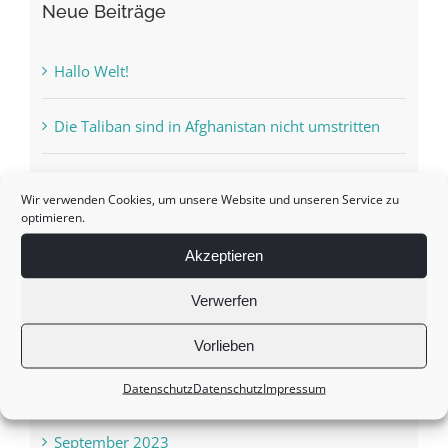
Neue Beiträge
Hallo Welt!
Die Taliban sind in Afghanistan nicht umstritten
Ukraine Krise: Auswege aus dem Dilemma?
Wir verwenden Cookies, um unsere Website und unseren Service zu
optimieren.
Das grüne All
Akzeptieren
Ein ständiges Auf und Ab…
Verwerfen
Vorlieben
Archiv
Datenschutz
Datenschutz
Impressum
September 2023