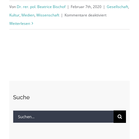
Von
Dr. rer. pol. Beatrice Bischof
|
Februar 7th, 2020
|
Gesellschaft
,
für
Kultur
,
Medien
,
Wissenschaft
|
Kommentare deaktiviert
PETS:
Weiterlesen
Ein
interdisziplinärer
Ansatz
für
ein
außenpolitisches
Ökosystem
Politik-
Suche
Wirtschaft-
Technologie-
Suche
Gesellschaft
nach: